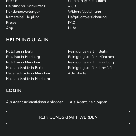
Presse
Community-Richtlinien
Helpling vs. Konkurrenz
AGB
Kundenbewertungen
Widerrufsbelehrung
Karriere bei Helpling
Haftpflichtversicherung
Preise
FAQ
App
Hilfe
HELPLING U. A. IN
Putzfrau in Berlin
Reinigungskraft in Berlin
Putzfrau in Hamburg
Reinigungskraft in München
Putzfrau in München
Reinigungskraft in Hamburg
Haushaltshilfe in Berlin
Reinigungskraft in Ihrer Nähe
Haushaltshilfe in München
Alle Städte
Haushaltshilfe in Hamburg
LOGIN:
Als Agenturdienstleister einloggen
Als Agentur einloggen
REINIGUNGSKRAFT WERDEN