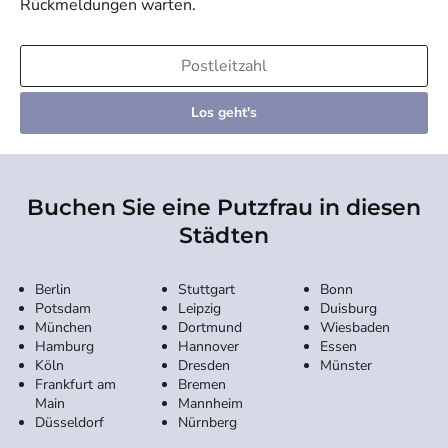
Rückmeldungen warten.
Los geht's
Buchen Sie eine Putzfrau in diesen
Städten
Berlin
Stuttgart
Bonn
Potsdam
Leipzig
Duisburg
München
Dortmund
Wiesbaden
Hamburg
Hannover
Essen
Köln
Dresden
Münster
Frankfurt am
Bremen
Main
Mannheim
Düsseldorf
Nürnberg