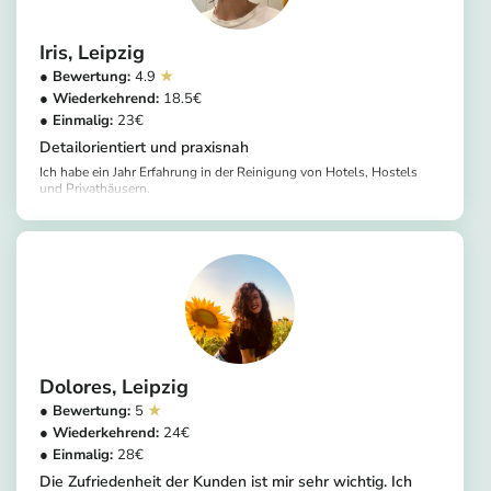
Iris
Leipzig
4.9
18.5
23
Detailorientiert und praxisnah
Ich habe ein Jahr Erfahrung in der Reinigung von Hotels, Hostels
und Privathäusern.
https://app.helpling.de/customer/provider/iris-m-b20c9946-9026-4b3e-93e3-849c1d2fa3e8
Dolores
Leipzig
5
24
28
Die Zufriedenheit der Kunden ist mir sehr wichtig. Ich