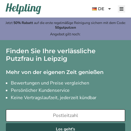
Inhalt
springen
DE
Jetzt
50% Rabatt
auf die erste regelmäßige Reinigung sichern mit dem Code:
50gutputzen
Angebot gilt noch:
Finden Sie Ihre verlässliche
Putzfrau in Leipzig
Mehr von der eigenen Zeit genießen
Bewertungen und Preise vergleichen
Persönlicher Kundenservice
Keine Vertragslaufzeit, jederzeit kündbar
Los geht's