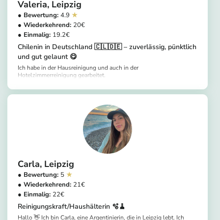
Valeria
Leipzig
4.9
20
19.2
Chilenin in Deutschland 🇨🇱🇩🇪 – zuverlässig, pünktlich
und gut gelaunt 😋
Ich habe in der Hausreinigung und auch in der
Hotelzimmerreinigung gearbeitet.
https://app.helpling.de/customer/provider/valeria-o-9c5cfbd4-560a-4457-aa17-145d6bece378
Carla
Leipzig
5
21
22
Reinigungskraft/Haushälterin 🫧🧹
Hallo 👋 Ich bin Carla, eine Argentinierin, die in Leipzig lebt. Ich