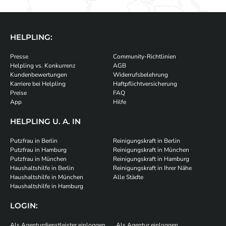
HELPLING:
Presse
Community-Richtlinien
Helpling vs. Konkurrenz
AGB
Kundenbewertungen
Widerrufsbelehrung
Karriere bei Helpling
Haftpflichtversicherung
Preise
FAQ
App
Hilfe
HELPLING U. A. IN
Putzfrau in Berlin
Reinigungskraft in Berlin
Putzfrau in Hamburg
Reinigungskraft in München
Putzfrau in München
Reinigungskraft in Hamburg
Haushaltshilfe in Berlin
Reinigungskraft in Ihrer Nähe
Haushaltshilfe in München
Alle Städte
Haushaltshilfe in Hamburg
LOGIN:
Als Agenturdienstleister einloggen
Als Agentur einloggen