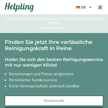
Inhalt
springen
DE
Jetzt
25% Rabatt
auf die erste regelmäßige Reinigung sichern mit dem Code:
25sauber
Angebot gilt noch:
Finden Sie jetzt Ihre verlässliche
Reinigungskraft in Peine
Holen Sie sich den besten Reinigungsservice
mit nur wenigen Klicks!
Bewertungen und Preise vergleichen
Persönlicher Kundenservice
Keine Vertragslaufzeit, jederzeit kündbar