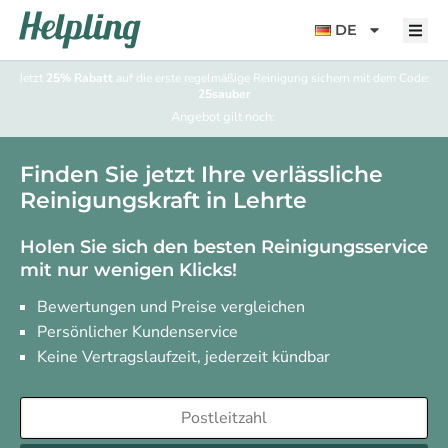
Inhalt
springen
DE
Jetzt
25% Rabatt
auf die erste regelmäßige Reinigung sichern mit dem Code:
25sauber
Angebot gilt noch:
Finden Sie jetzt Ihre verlässliche
Reinigungskraft in Lehrte
Holen Sie sich den besten Reinigungsservice
mit nur wenigen Klicks!
Bewertungen und Preise vergleichen
Persönlicher Kundenservice
Keine Vertragslaufzeit, jederzeit kündbar