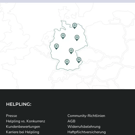
HELPLING:
Presse
Community-Richtlinien
Helpling vs. Konkurrenz
AGB
Kundenbewertungen
Widerrufsbelehrung
Karriere bei Helpling
Haftpflichtversicherung