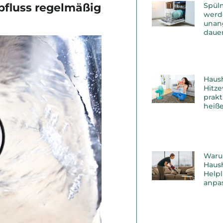
Spül
fluss regelmäßig
werd
unan
dauer
Haus
Hitz
prakt
heiß
Waru
Haush
Helpl
anpas