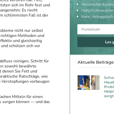
chts verloren hat. Fett,
Persönlicher Kunde
tzten sich im Rohr fest und
nangenehm: Es riecht
Haftpflichtversicher
m schlimmsten Fall ist der
Keine Vertragslaufz
obleme nicht nur selbst
 richtigen Methoden und
fektiv und gleichzeitig
Los 
und schützen sich vor
bfluss reinigen, Schritt für
Aktuelle Beiträge
rnen sowohl bewährte
t denen Sie Fett und
raktische Ratschläge, wie
Schw
n Verstopfungen vorbeugen
Haush
Probl
Helpl
sorgt
fachen Mitteln für einen
ss sorgen können — und das