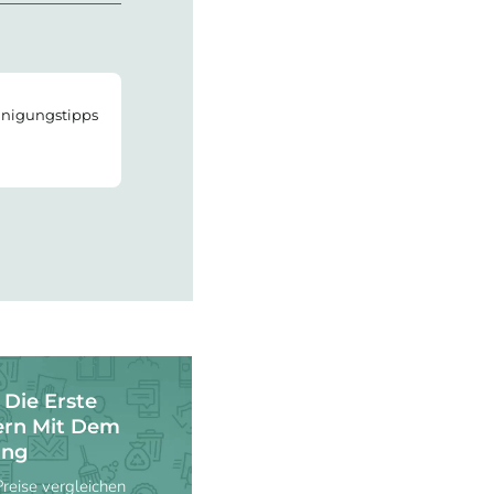
einigungstipps
 Die Erste
ern Mit Dem
ung
eise vergleichen