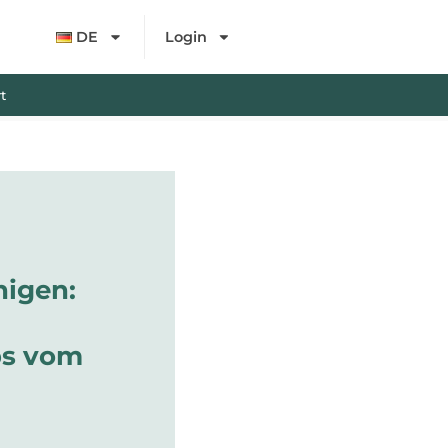
DE
Login
t
nigen:
ps vom