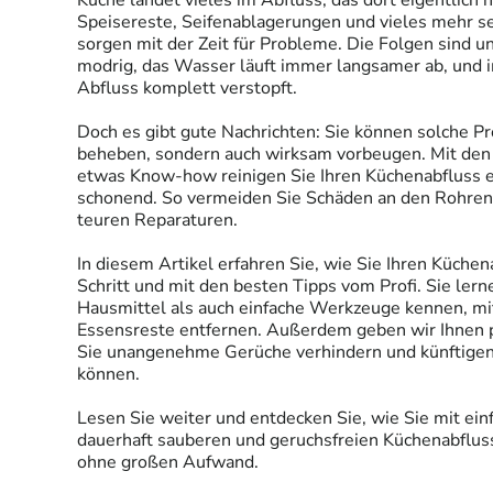
Küche landet vieles im Abfluss, das dort eigentlich ni
Speisereste, Seifenablagerungen und vieles mehr se
sorgen mit der Zeit für Probleme. Die Folgen sind u
modrig, das Wasser läuft immer langsamer ab, und i
Abfluss komplett verstopft.
Doch es gibt gute Nachrichten: Sie können solche Pr
beheben, sondern auch wirksam vorbeugen. Mit den
etwas Know-how reinigen Sie Ihren Küchenabfluss ef
schonend. So vermeiden Sie Schäden an den Rohren 
teuren Reparaturen.
In diesem Artikel erfahren Sie, wie Sie Ihren Küchena
Schritt und mit den besten Tipps vom Profi. Sie le
Hausmittel als auch einfache Werkzeuge kennen, mi
Essensreste entfernen. Außerdem geben wir Ihnen p
Sie unangenehme Gerüche verhindern und künftige
können.
Lesen Sie weiter und entdecken Sie, wie Sie mit ein
dauerhaft sauberen und geruchsfreien Küchenabflu
ohne großen Aufwand.