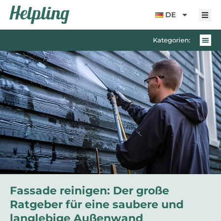
Inhalt
springen
DE
Kategorien:
Fassade reinigen: Der große
Ratgeber für eine saubere und
langlebige Außenwand