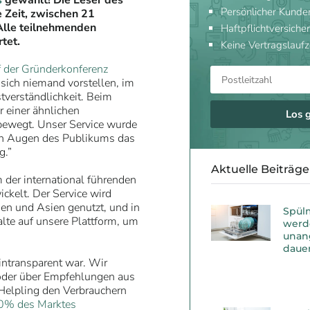
s
gewählt! Die Leser des
Persönlicher Kunde
 Zeit, zwischen 21
 Alle teilnehmenden
Haftpflichtversicher
tet.
Keine Vertragslaufz
 der Gründerkonferenz
sich niemand vorstellen, im
stverständlichkeit. Beim
 einer ähnlichen
Los 
bewegt. Unser Service wurde
den Augen des Publikums das
g.”
Aktuelle Beiträge
m der international führenden
ckelt. Der Service wird
ien und Asien genutzt, und in
Spül
lte auf unsere Plattform, um
werd
unan
dauer
 intransparent war. Wir
 oder über Empfehlungen aus
Helpling den Verbrauchern
90% des Marktes