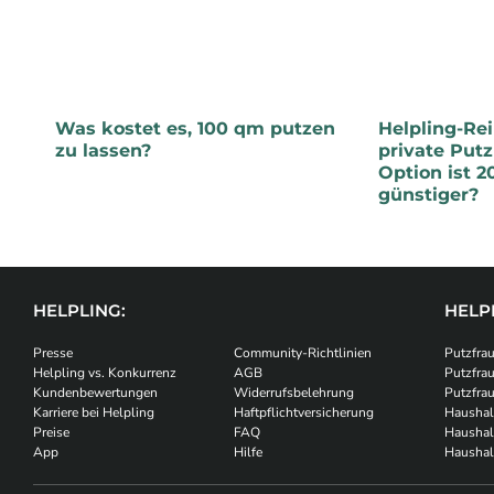
Was kostet es, 100 qm putzen
Helpling-Rei
zu lassen?
private Putz
Option ist 2
günstiger?
HELPLING:
HELPL
Presse
Community-Richtlinien
Putzfrau
Helpling vs. Konkurrenz
AGB
Putzfra
Kundenbewertungen
Widerrufsbelehrung
Putzfra
Karriere bei Helpling
Haftpflichtversicherung
Haushalt
Preise
FAQ
Haushal
App
Hilfe
Haushal