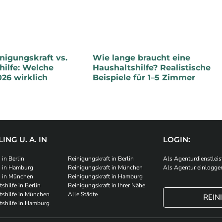
nigungs­kraft vs.
Wie lange braucht eine
hilfe: Welche
Haushaltshilfe? Realistische
026 wirklich
Beispiele für 1–5 Zimmer
ING U. A. IN
LOGIN:
 in Berlin
Reinigungskraft in Berlin
Als Agenturdienstleis
u in Hamburg
Reinigungskraft in München
Als Agentur einlogge
u in München
Reinigungskraft in Hamburg
shilfe in Berlin
Reinigungskraft in Ihrer Nähe
tshilfe in München
Alle Städte
REI
tshilfe in Hamburg