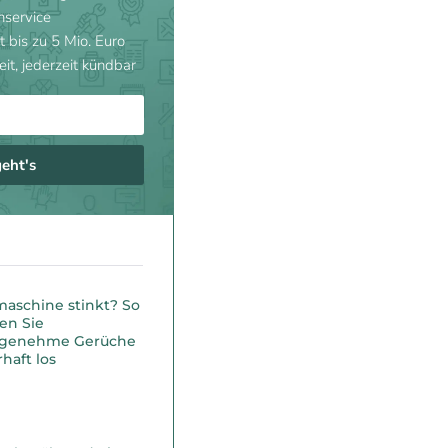
nservice
t bis zu 5 Mio. Euro
eit, jederzeit kündbar
geht's
maschine stinkt? So
en Sie
genehme Gerüche
haft los