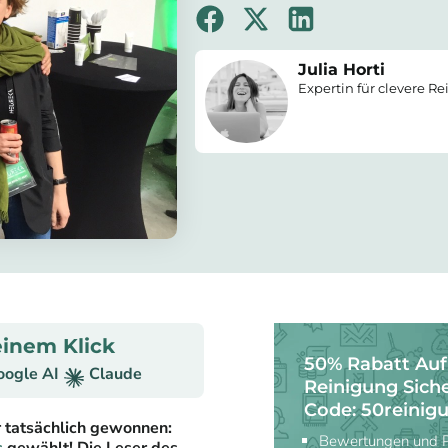
Julia Horti
Expertin für clevere R
inem Klick
50% Rabatt Auf
oogle AI
Claude
Reinigung Sich
Code: 50reinig
r tatsächlich gewonnen:
Bewertungen und Pr