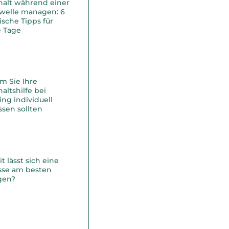
halt während einer
ewelle managen: 6
ische Tipps für
e Tage
m Sie Ihre
altshilfe bei
ing individuell
sen sollten
 lässt sich eine
asse am besten
gen?