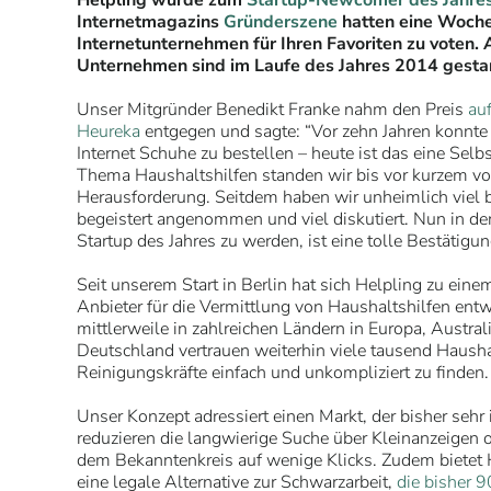
Helpling wurde zum
Startup-Newcomer des Jahre
Internetmagazins
Gründerszene
hatten eine Woche
Internetunternehmen für Ihren Favoriten zu voten.
Unternehmen sind im Laufe des Jahres 2014 gestar
Unser Mitgründer Benedikt Franke nahm den Preis
auf
Heureka
entgegen und sagte: “Vor zehn Jahren konnte 
Internet Schuhe zu bestellen – heute ist das eine Selb
Thema Haushaltshilfen standen wir bis vor kurzem vor
Herausforderung. Seitdem haben wir unheimlich viel 
begeistert angenommen und viel diskutiert. Nun in 
Startup des Jahres zu werden, ist eine tolle Bestätigun
Seit unserem Start in Berlin hat sich Helpling zu eine
Anbieter für die Vermittlung von Haushaltshilfen entwi
mittlerweile in zahlreichen Ländern in Europa, Austral
Deutschland vertrauen weiterhin viele tausend Hausha
Reinigungskräfte einfach und unkompliziert zu finden.
Unser Konzept adressiert einen Markt, der bisher sehr
reduzieren die langwierige Suche über Kleinanzeigen
dem Bekanntenkreis auf wenige Klicks. Zudem bietet 
eine legale Alternative zur Schwarzarbeit,
die bisher 