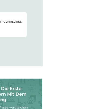
einigungstipps
 Die Erste
ern Mit Dem
ung
eise vergleichen