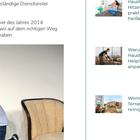
Haus
ständige Dienstleister
Hitz
prakt
heiß
er des Jahres 2014
 wir auf dem richtigen Weg
haben.
Waru
Haush
Helpl
anpas
Womit
Terr
reini