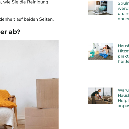
, wie Sie die Reinigung
Spül
werd
unan
dauer
edenheit auf beiden Seiten.
er ab?
Haus
Hitz
prakt
heiß
Waru
Haush
Helpl
anpas