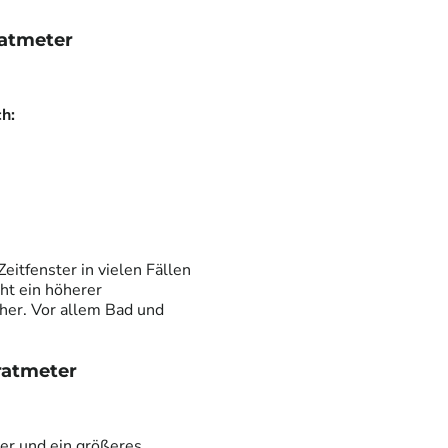
ratmeter
h:
eitfenster in vielen Fällen
ht ein höherer
cher. Vor allem Bad und
ratmeter
er und ein größeres