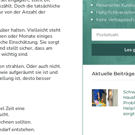
ft engagiert, steht oft
Persönlicher Kunde
zählt. Doch die tatsächliche
ur von der Anzahl der
Haftpflichtversicher
Keine Vertragslaufz
ber halten. Vielleicht steht
chen oder Monate einiges
sche Einschätzung. Sie sorgt
d stellt sicher, dass am
Los 
wichtig sind.
 strahlen. Oder auch nicht.
 wie aufgeräumt sie ist und
Aktuelle Beiträge
ellung ist, desto besser
Schw
Haush
Probl
el Zeit eine
Helpl
sorgt
ucht.
echnen sollten.
edarf entstehen.