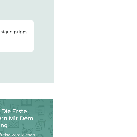
einigungstipps
 Die Erste
ern Mit Dem
ung
eise vergleichen