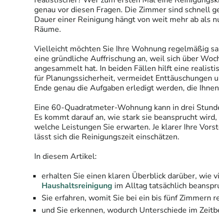
realistischer? Wer zum ersten Mal eine Reinigungskra
genau vor diesen Fragen. Die Zimmer sind schnell ge
Dauer einer Reinigung hängt von weit mehr ab als n
Räume.
Vielleicht möchten Sie Ihre Wohnung regelmäßig sau
eine gründliche Auffrischung an, weil sich über Wo
angesammelt hat. In beiden Fällen hilft eine realisti
für Planungssicherheit, vermeidet Enttäuschungen un
Ende genau die Aufgaben erledigt werden, die Ihnen 
Eine 60-Quadratmeter-Wohnung kann in drei Stunden
Es kommt darauf an, wie stark sie beansprucht wird,
welche Leistungen Sie erwarten. Je klarer Ihre Vorst
lässt sich die Reinigungszeit einschätzen.
In diesem Artikel:
erhalten Sie einen klaren Überblick darüber, wie vi
Haushaltsreinigung
im Alltag tatsächlich beanspr
Sie erfahren, womit Sie bei ein bis fünf Zimmern r
und Sie erkennen, wodurch Unterschiede im Zeitb