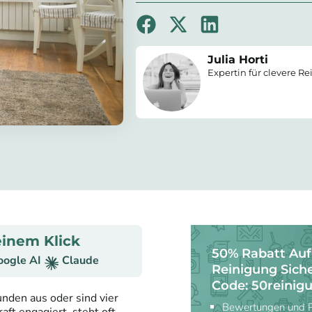
Julia Horti
Expertin für clevere R
inem Klick
50% Rabatt Auf
oogle AI
Claude
Reinigung Sich
Code: 50reinig
nden aus oder sind vier
Bewertungen und Pr