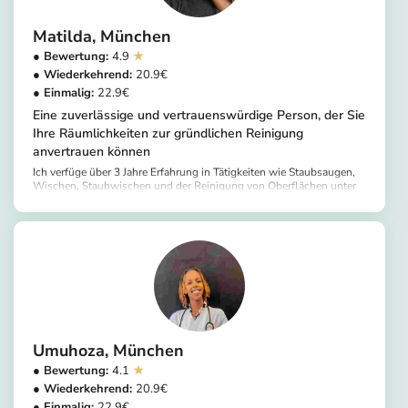
Matilda
München
4.9
20.9
22.9
Eine zuverlässige und vertrauenswürdige Person, der Sie
Ihre Räumlichkeiten zur gründlichen Reinigung
anvertrauen können
Ich verfüge über 3 Jahre Erfahrung in Tätigkeiten wie Staubsaugen,
Wischen, Staubwischen und der Reinigung von Oberflächen unter
Einhaltung hoher Hygienestandards.
https://app.helpling.de/customer/provider/matilda-a-e008979b-3aea-4cf7-bab1-a2fce7dacf7f
Umuhoza
München
4.1
20.9
22.9