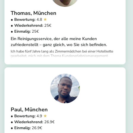
Thomas
München
4.8
25
25
Ein Reinigungsservice, der alle meine Kunden
zufriedenstellt – ganz gleich, wo Sie sich befinden.
Ich habe fünf Jahre lang als Zimmermädchen bei einer Hotelkette
gearbeitet, mich mit dem Thema Kundenerlebnismanagement
beschäftigt und drei Jahre lang bei Helpling gearbeitet. Dabei habe
https://app.helpling.de/customer/provider/thomas-k-028c5246-1789-466c-9b6f-f510aa92ca25
ich genügend Erfahrungen gesammelt, um alle meine Kunden
zufrieden zu stellen. Kein Wunder, dass ich mit 4,8 von 5 Sternen
bewertet werde. Ich arbeite kundenorientiert, kann gut zuhören, bin
pünktlich und halte alle meine Termine zuverlässig ein.
Paul
München
4.9
26.9
26.9