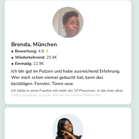
Brenda
München
4.8
20.9
22.9
Ich bin gut im Putzen und habe ausreichend Erfahrung.
Wer mich schon einmal gebucht hat, kann das
bestätigen. Fenster, Türen usw.
Ich lebte in einer Familie mit mehr als 10 Personen, in der man alles
selbst erledigen musste. Ich bin bei meiner Stiefmutter
aufgewachsen; sie hat mir beigebracht, eine fleißige Frau zu sein,
https://app.helpling.de/customer/provider/brenda-m-1abe77fe-f720-4621-90d4-64ed6c442cdb
auf Sauberkeit zu achten und so weiter.