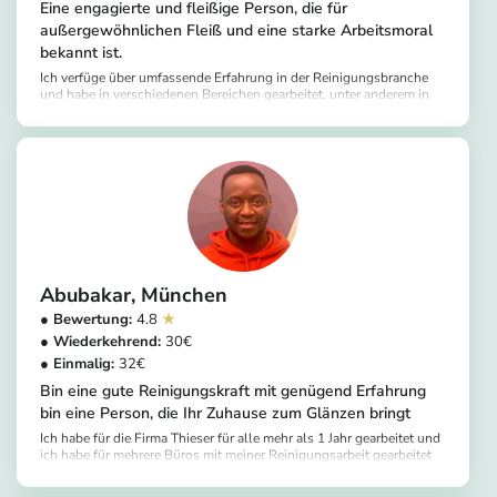
Eine engagierte und fleißige Person, die für
außergewöhnlichen Fleiß und eine starke Arbeitsmoral
bekannt ist.
Ich verfüge über umfassende Erfahrung in der Reinigungsbranche
und habe in verschiedenen Bereichen gearbeitet, unter anderem in
Privathaushalten und Geschäftsräumen. Mein Hintergrund umfasst
https://app.helpling.de/customer/provider/paul-a-a4103c02-288e-4664-8e24-75e0031da84d
Tiefenreinigung, Desinfektion und Organisation, wobei ich mich
darauf konzentriere, die Erwartungen meiner Kunden zu übertreffen.
Ich bin versiert im Umgang mit einer Vielzahl von Reinigungsgeräten
und -produkten, um optimale Ergebnisse zu erzielen. Mein
Engagement für die Aufrechterhaltung einer makellosen Umgebung
hat mir positives Feedback von Kunden eingebracht und mich zu
einer vertrauenswürdigen und zuverlässigen Reinigungskraft
gemacht.
Abubakar
München
4.8
30
32
Bin eine gute Reinigungskraft mit genügend Erfahrung
bin eine Person, die Ihr Zuhause zum Glänzen bringt
Ich habe für die Firma Thieser für alle mehr als 1 Jahr gearbeitet und
ich habe für mehrere Büros mit meiner Reinigungsarbeit gearbeitet
Sie werden es nicht bereuen, wenn ich Ihr Haus betrete erwarten das
https://app.helpling.de/customer/provider/abubakar-m-ced97260-5370-4c22-ab44-fe886e12d7a0
Beste von mir ! Ich freue mich darauf, Sie zu bedienen