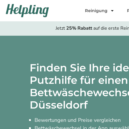
Inhalt
springen
Reinigung
Jetzt
25% Rabatt
auf die erste Rei
Finden Sie Ihre ide
Putzhilfe für einen
Bettwäschewechse
Düsseldorf
Bewertungen und Preise vergleichen
Bettwäschewechsel in der App auswäh