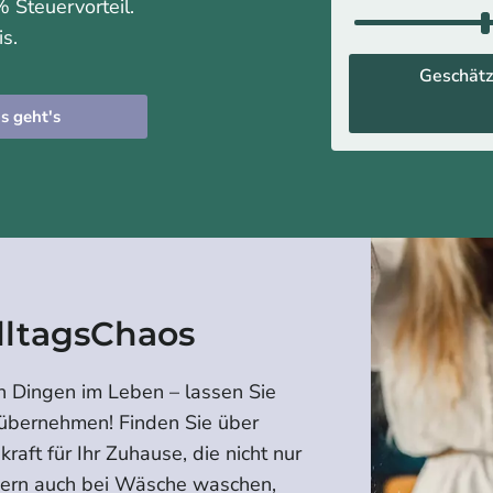
 Steuervorteil.
is.
Geschätz
s geht's
lltagsChaos
n Dingen im Leben – lassen Sie
 übernehmen! Finden Sie über
raft für Ihr Zuhause, die nicht nur
dern auch bei Wäsche waschen,