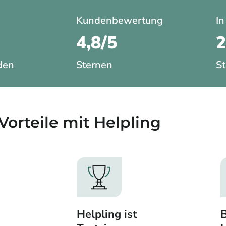
Kundenbewertung
In
4,8/5
den
Sternen
St
Vorteile mit Helpling​
Helpling ist
B