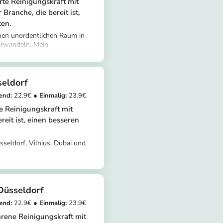
rte Reinigungskraft mit
 Branche, die bereit ist,
ten.
inen unordentlichen Raum in
erwandeln. Mein
fältiges Staubwischen,
tomer/provider/taofeek-
. Mit drei Jahren Erfahrung
169-8a5e-
on von Hotels, Restaurants
 detailorientiert und in der
eldorf
aler Aufsicht zu arbeiten. Ich
22.9
23.9
Zuhause in einem makellosen
ne Reinigungskraft mit
reit ist, einen besseren
sseldorf, Vilnius, Dubai und
tomer/provider/bukola-
Düsseldorf
22.9
23.9
hrene Reinigungskraft mit