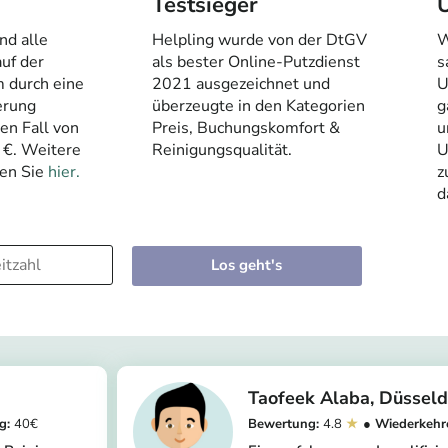
Testsieger
nd alle
Helpling wurde von der DtGV
W
uf der
als bester Online-Putzdienst
s
m durch eine
2021 ausgezeichnet und
U
erung
überzeugte in den Kategorien
g
den Fall von
Preis, Buchungskomfort &
u
 €. Weitere
Reinigungsqualität.
U
den Sie
hier.
z
d
Los geht's
Taofeek Alaba
Düsseld
40
4.8