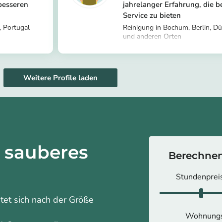
 besseren
jahrelanger Erfahrung, die be
Service zu bieten
, Portugal
Reinigung in Bochum, Berlin, Düs
und anderen Orten
er/hammed-
https://app.helpling.de/cu
90675
daniel-o
Weitere Profile laden
n sauberes
Berechnen 
Stundenpreis
htet sich nach der Größe
Wohnung