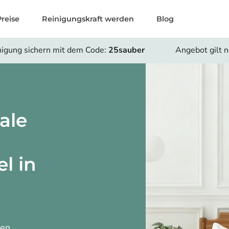
Preise
Reinigungskraft werden
Blog
nigung sichern mit dem Code:
25sauber
Angebot gilt 
ale
l in
len