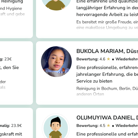
️ Reinigung
Eine erfahrene und qualifizie
langjähriger Erfahrung in der
und Hygiene
raft und gebe
hervorragende Arbeit zu leis
er/osaiyekemwen-
Es bereitet mir große Freude, e
eine makellose Umgebung zu v
Reinigungskonzept umfasst sorg
https://app.helpling.de/cus
Fegen, Staubsaugen und Wischen
alaba-a-d6592bc1-bbd5-4
in der Reinigung und Desinfekti
und Privatwohnungen bin ich sehr
ef26d6283067
BUKOLA MARIAM
Düss
Lage, unabhängig oder mit minim
23
4.6
versichere Ihnen, dass ich Ihr 
Zustand hinterlassen werde.
, den Sie
Eine professionelle, erfahre
jahrelanger Erfahrung, die be
Service zu bieten
 der
als
Reinigung in Bochum, Berlin, Dü
nd sowie für
anderen Orten
/igor-a-
er Reinigung
https://app.helpling.de/cus
1181
r Lage, auf
mariam-o
dert. Das
von
OLUMUYIWA DANIEL
 haben,
23.9
4.5
gskraft mit
Eine professionelle und erfa