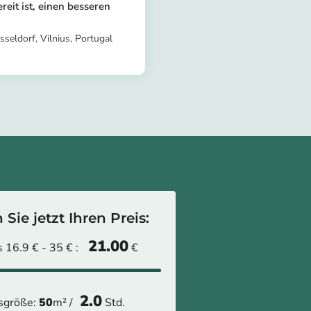
reit ist, einen besseren
seldorf, Vilnius, Portugal
stomer/provider/olumuyiwa-
Sie jetzt Ihren Preis:
21.00
 16.9 € - 35 € :
€
2.0
sgröße:
50
m² /
Std.