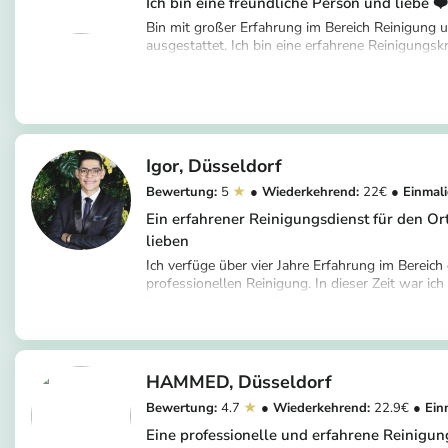
Ich bin eine freundliche Person und liebe ❤
Bin mit großer Erfahrung im Bereich Reinigung 
ausgestattet. Ich bin eine erfahrene Reinigungsk
Kritik
https://app.helpling.de/customer/provid
o
Igor
Düsseldorf
5
22
Ein erfahrener Reinigungsdienst für den Ort
lieben
Ich verfüge über vier Jahre Erfahrung im Bereich
professionellen Reinigung. In dieser Zeit war ich 
Reinigungsleiter im Guinness Storehouse in Irla
https://app.helpling.de/customer/provider
Privatkunden tätig. Dank meiner Kenntnisse in d
a86d8d95-56b2-4d89-b7dd-949e4fa1
von Wohn- und Gewerbeimmobilien bin ich in de
alle Details einzugehen, die Ihre Immobilie erfor
Verständnis für Ihre Bedürfnisse ist mir zudem 
HAMMED
Düsseldorf
grundlegender Bedeutung. Sollten Sie Bedenken
4.7
22.9
beantworte ich gerne alle Ihre Fragen.
Eine professionelle und erfahrene Reinigun