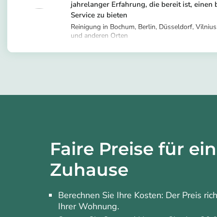
jahrelanger Erfahrung, die bereit ist, einen
Service zu bieten
Reinigung in Bochum, Berlin, Düsseldorf, Vilnius
und anderen Orten
https://app.helpling.de/customer/provid
o-b701f8a1-0add-45a1-8ad7-77b323a
Faire Preise für ei
Zuhause
Berechnen Sie Ihre Kosten: Der Preis ric
Ihrer Wohnung.