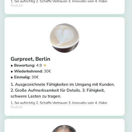
1. Sei aufrichtig 2. Schaffe Vertrauen 3. Innovativ sein 4. Habe
Geduld
https://app.helpling.de/customer/provider/paramjeet-kaur-b-cea1e3b0-3b9d-4567-9fa8-b9fbdef6e762
Gurpreet
Berlin
4.9
30
30
1. Ausgezeichnete Fähigkeiten im Umgang mit Kunden.
2. Große Aufmerksamkeit für Details. 3. Fähigkeit,
schwere Lasten zu tragen.
1. Sei aufrichtig 2. Schaffe Vertrauen 3. Innovativ sein 4. Habe
Geduld
https://app.helpling.de/customer/provider/gurpreet-k-2a5bbafe-cabe-43aa-98e9-9b8adc8f9da2