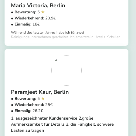
Maria Victoria
Berlin
5
20.9
18
Während des letzten Jahres habe ich für zwei
Reinigungsunternehmen gearbeitet. Ich arbeitete in Hotels, Schulen
und die meiste Zeit, Desinfektion und Reinigung COVID Testzentren,
https://app.helpling.de/customer/provider/maria-victoria-r-029583bf-cf03-41b5-9c84-35b1d4a5242e
wo ich ausgebildet wurde, um Arbeit zu optimieren. Außerdem
reinige ich Häuser und private Büros.
Paramjeet Kaur
Berlin
5
25
26.2
1. ausgezeichneter Kundenservice 2.große
Aufmerksamkeit für Details 3. die Fähigkeit, schwere
Lasten zu tragen