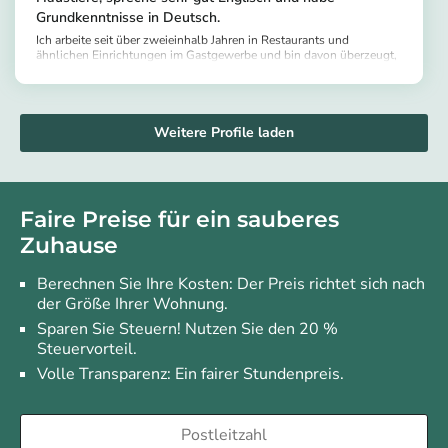
Grundkenntnisse in Deutsch.
Ich arbeite seit über zweieinhalb Jahren in Restaurants und
ähnlichen Einrichtungen im Gastgewerbe und bin davon überzeugt,
dass ich mich in einer gepflegten Umgebung wohler fühle.
https://app.helpling.de/customer/provider/shaun-g-dcc1beca-3fbd-48ef-a4ae-c623a46d61d3
Hoffentlich kann ich dir dabei auch helfen. Ich liebe es, einen Ort
sauberer zu hinterlassen, als ich ihn vorgefunden habe.
Weitere Profile laden
Faire Preise für ein sauberes
Zuhause
Berechnen Sie Ihre Kosten: Der Preis richtet sich nach
der Größe Ihrer Wohnung.
Sparen Sie Steuern! Nutzen Sie den 20 %
Steuervorteil.
Volle Transparenz: Ein fairer Stundenpreis.