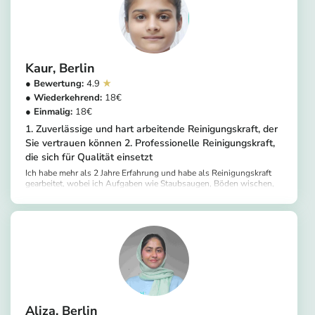
Kaur
Berlin
4.9
18
18
1. Zuverlässige und hart arbeitende Reinigungskraft, der
Sie vertrauen können 2. Professionelle Reinigungskraft,
die sich für Qualität einsetzt
Ich habe mehr als 2 Jahre Erfahrung und habe als Reinigungskraft
gearbeitet, wobei ich Aufgaben wie Staubsaugen, Böden wischen,
Oberflächen desinfizieren, Bäder reinigen und Arbeitsbereiche
https://app.helpling.de/customer/provider/kaur-i
organisieren übernommen habe. Ich bin zuverlässig, fleißig und in
der Lage, Anweisungen schnell zu befolgen.
Aliza
Berlin