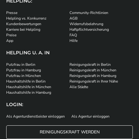
HELPLING:
Presse
Community-Richtlinien
Helpling vs. Konkurrenz
AGB
Kundenbewertungen
Widerrufsbelehrung
Karriere bei Helpling
Haftpflichtversicherung
Preise
FAQ
App
Hilfe
HELPLING U. A. IN
Putzfrau in Berlin
Reinigungskraft in Berlin
Putzfrau in Hamburg
Reinigungskraft in München
Putzfrau in München
Reinigungskraft in Hamburg
Haushaltshilfe in Berlin
Reinigungskraft in Ihrer Nähe
Haushaltshilfe in München
Alle Städte
Haushaltshilfe in Hamburg
LOGIN:
Als Agenturdienstleister einloggen
Als Agentur einloggen
REINIGUNGSKRAFT WERDEN