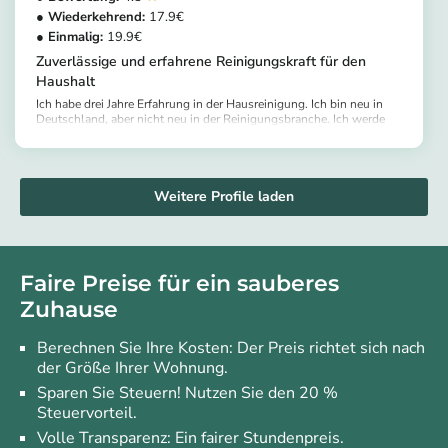
17.9
19.9
Zuverlässige und erfahrene Reinigungskraft für den
Haushalt
Ich habe drei Jahre Erfahrung in der Hausreinigung. Ich bin neu in
Deutschland, aber nicht neu in der Reinigungsbranche. Ich werde
alle Ihre Sachen respektvoll behandeln und Ihre Anweisungen
https://app.helpling.de/customer/provider/cynthia-valentina-r-51b7dde8-82b8-4089-a85e-df331eaa1ecd
befolgen.
Weitere Profile laden
Faire Preise für ein sauberes
Zuhause
Berechnen Sie Ihre Kosten: Der Preis richtet sich nach
der Größe Ihrer Wohnung.
Sparen Sie Steuern! Nutzen Sie den 20 %
Steuervorteil.
Volle Transparenz: Ein fairer Stundenpreis.