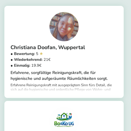
Christiana Doofan
Wuppertal
5
21
19.9
Erfahrene, sorgfältige Reinigungskraft, die für
hygienische und aufgeräumte Räumlichkeiten sorgt.
Erfahrene Reinigungskraft mit ausgeprägtem Sinn fürs Detail, die
sich auf die hygienische und ordentliche Pflege von Wohn- und
Geschäftsräumen versteht. Zuverlässig und pünktlich, mit
https://app.helpling.de/customer/provider/christiana-doofan-a
professioneller Arbeitsweise und stets hochwertigen Ergebnissen.
Ich spreche Englisch und Deutsch.