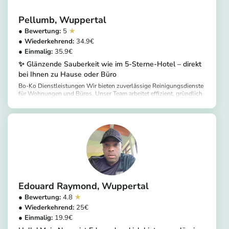
Pellumb
Wuppertal
5
34.9
35.9
✨ Glänzende Sauberkeit wie im 5-Sterne-Hotel – direkt
bei Ihnen zu Hause oder Büro
Bo-Ko Dienstleistungen Wir bieten zuverlässige Reinigungsdienste
für Wohnungen und Büros. Unser Team arbeitet effizient, gründlich
und mit hohem Qualitätsanspruch. Mit über zwei Jahren Erfahrung
https://app.helpling.de/customer/provider/pellumb-b
in der Hotelreinigung verfügen wir über starke Routine in Sauberkeit
und Hygiene. Pünktlichkeit, Diskretion und Sorgfalt sind für uns
selbstverständlich. Flexible Termine möglich. E-Mail: info@bo-
ko.de Tel/WhatsApp: +4915216402960
Edouard Raymond
Wuppertal
4.8
25
19.9