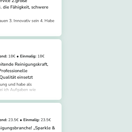
rvice 2.große
. die Fähigkeit, schwere
rauen 3. Innovativ sein 4. Habe
tomer/provider/paramjeet-
5f-aa95-6892b3b3fb28
18
18
eitende Reinigungskraft,
Professionelle
Qualität einsetzt
rung und habe als
ei ich Aufgaben wie
erflächen desinfizieren,
tomer/provider/kaur-i
iche organisieren übernommen
g und in der Lage,
en.
23.5
23.5
inigungsbranche! „Sparkle &