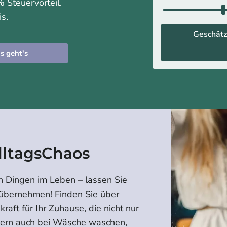
 Steuervorteil.
is.
Geschätz
s geht's
lltagsChaos
n Dingen im Leben – lassen Sie
 übernehmen! Finden Sie über
raft für Ihr Zuhause, die nicht nur
dern auch bei Wäsche waschen,