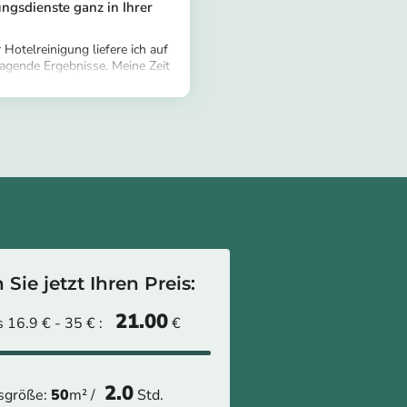
ungsdienste ganz in Ihrer
 Hotelreinigung liefere ich auf
agende Ergebnisse. Meine Zeit
rtnäckige Flecken zu
tomer/provider/sunita-d-
ächen zu polieren und
80-9db8d2edf298
zise einzusetzen. Unter
nz, um Gästezimmer und
 zu hinterlassen. Diese
igkeit bringe ich nun in
e Reinigung an Ihr
Sie jetzt Ihren Preis:
21.00
 16.9 € - 35 € :
€
2.0
sgröße:
50
m² /
Std.