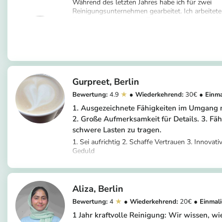
Während des letzten Jahres habe ich für zwei
Reinigungsunternehmen gearbeitet. Ich arbeitete
Schulen und die meiste Zeit, Desinfektion und R
https://app.helpling.de/customer/provider
COVID Testzentren, wo ich ausgebildet wurde, 
victoria-r-029583bf-cf03-41b5-9c84-
optimieren. Außerdem reinige ich Häuser und pri
35b1d4a5242e
Gurpreet
Berlin
4.9
30
1. Ausgezeichnete Fähigkeiten im Umgang 
2. Große Aufmerksamkeit für Details. 3. Fäh
schwere Lasten zu tragen.
1. Sei aufrichtig 2. Schaffe Vertrauen 3. Innovati
Geduld
https://app.helpling.de/customer/provider
26244a03-fde4-4212-ad6d-ee1865ff0
Aliza
Berlin
4
20
1 Jahr kraftvolle Reinigung: Wir wissen, w