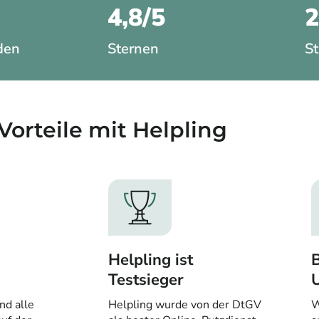
4,8/5
den
Sternen
St
Vorteile mit Helpling​
Helpling ist
B
Testsieger
nd alle
Helpling wurde von der DtGV
W