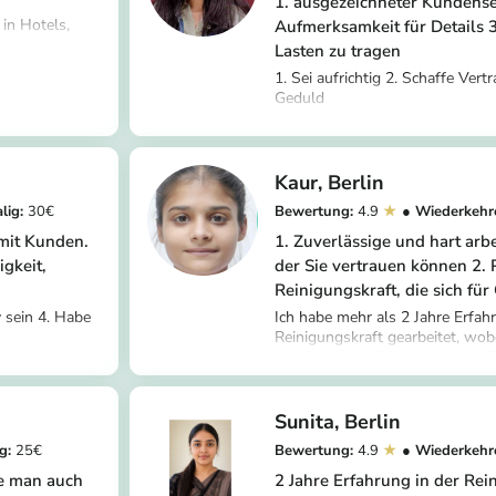
1. ausgezeichneter Kundense
 in Hotels,
Aufmerksamkeit für Details 3
einigung
Lasten zu tragen
/maria-
um Arbeit zu
1. Sei aufrichtig 2. Schaffe Vert
vate Büros.
Geduld
https://app.helpling.de/cus
kaur-b-cb76400f-baef-4d
Kaur
Berlin
30
4.9
mit Kunden.
1. Zuverlässige und hart arb
igkeit,
der Sie vertrauen können 2. 
Reinigungskraft, die sich für 
v sein 4. Habe
Ich habe mehr als 2 Jahre Erfah
Reinigungskraft gearbeitet, wob
Staubsaugen, Böden wischen, Ob
/gurpreet-k-
https://app.helpling.de/cus
Bäder reinigen und Arbeitsbere
ae5
habe. Ich bin zuverlässig, fleißi
Anweisungen schnell zu befolg
Sunita
Berlin
25
4.9
ie man auch
2 Jahre Erfahrung in der Re