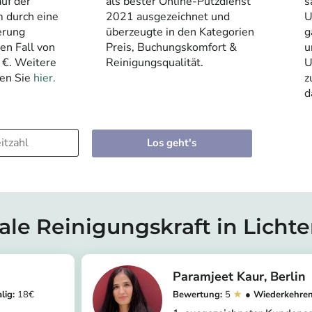
uf der
als bester Online-Putzdienst
s
m durch eine
2021 ausgezeichnet und
U
erung
überzeugte in den Kategorien
g
den Fall von
Preis, Buchungskomfort &
u
 €. Weitere
Reinigungsqualität.
U
den Sie
hier.
z
d
Los geht's
eale Reinigungskraft in Licht
Paramjeet Kaur
Berlin
18
5