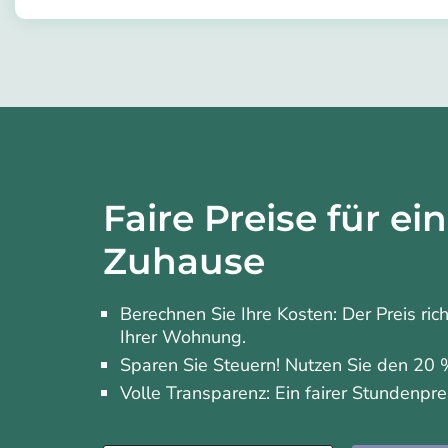
meiner Arbeit um. Abgesehen von der Reinigun
https://app.helpling.de/customer/provider
häusliche Aufgaben als ein Hobby, ich respektie
temitope-w
Kunden Zufriedenheit. Schließlich ist es ein Privi
Diensten zu sein, während ich tue, was ich liebe,
verspreche, Sie werden es nicht bereuen, mir ei
geben.
Faire Preise für ei
Zuhause
Berechnen Sie Ihre Kosten: Der Preis ric
Ihrer Wohnung.
Sparen Sie Steuern! Nutzen Sie den 20 %
Volle Transparenz: Ein fairer Stundenpre