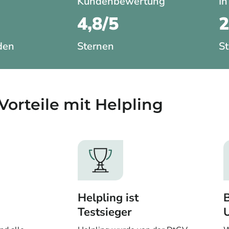
Kundenbewertung
In
4,8/5
den
Sternen
St
Vorteile mit Helpling​
Helpling ist
B
Testsieger