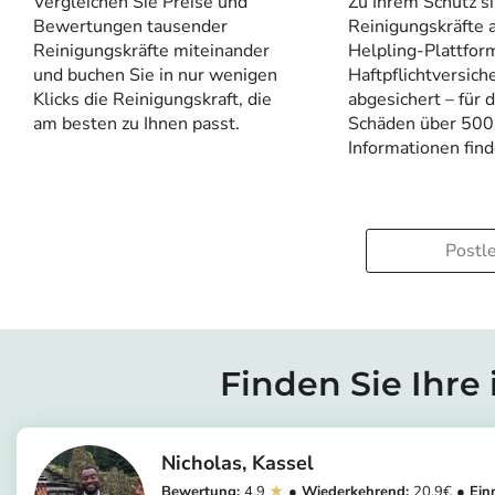
Vergleichen Sie Preise und
Zu Ihrem Schutz si
Bewertungen tausender
Reinigungskräfte a
Reinigungskräfte miteinander
Helpling-Plattfor
und buchen Sie in nur wenigen
Haftpflichtversich
Klicks die Reinigungskraft, die
abgesichert – für 
am besten zu Ihnen passt.
Schäden über 500
Informationen fin
Finden Sie Ihre 
Nicholas
Kassel
4.9
20.9