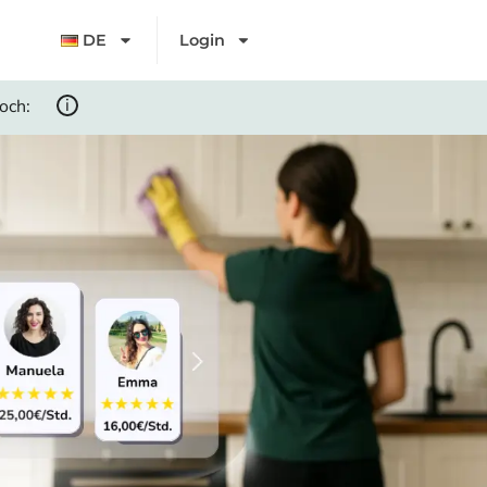
DE
Login
i
noch: