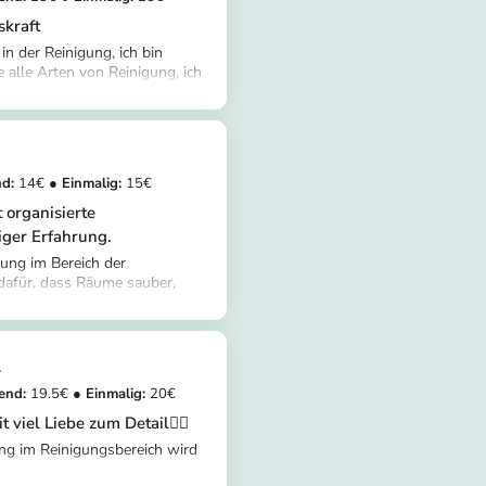
skraft
in der Reinigung, ich bin
 alle Arten von Reinigung, ich
tomer/provider/irene-a-
77-b4e2f50db1b5
14
15
t organisierte
iger Erfahrung.
ung im Bereich der
 dafür, dass Räume sauber,
beite sorgfältig, achte auf
stomer/provider/emmanuel-
 Ich stelle stets die
95e-fae2b0efc333
nden in den Mittelpunkt und
mit dem Ergebnis zufrieden ist.
l
19.5
20
 viel Liebe zum Detail👌🏼
ung im Reinigungsbereich wird