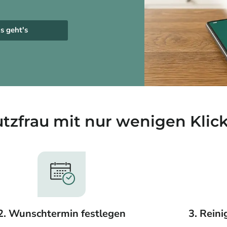
s geht's
utzfrau mit nur wenigen Klic
2. Wunschtermin festlegen
3. Rein