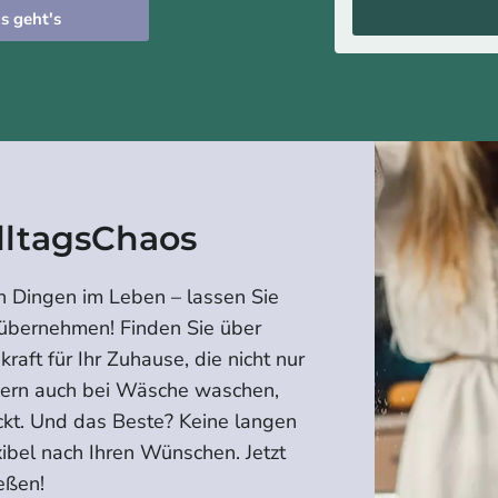
s geht's
lltagsChaos
n Dingen im Leben – lassen Sie
 übernehmen! Finden Sie über
raft für Ihr Zuhause, die nicht nur
dern auch bei Wäsche waschen,
ckt. Und das Beste? Keine langen
xibel nach Ihren Wünschen. Jetzt
eßen!