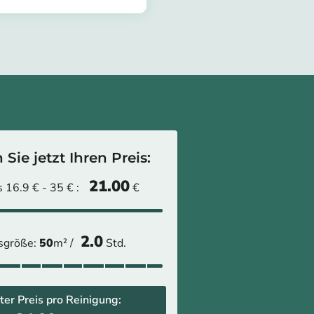
tomer/provider/samuel-
Sie jetzt Ihren Preis:
21.00
 16.9 € - 35 € :
€
2.0
sgröße:
50
m² /
Std.
ter Preis pro Reinigung: