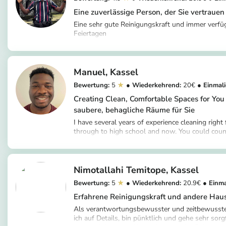
Eine zuverlässige Person, der Sie vertraue
Eine sehr gute Reinigungskraft und immer verfü
Feiertagen
https://app.helpling.de/customer/provider
c732873c-0b6e-4d8d-a6d0-8ba7a0849
Manuel
Kassel
5
20
Creating Clean, Comfortable Spaces for You 
saubere, behagliche Räume für Sie
I have several years of experience cleaning righ
through to high school and now. You could coun
good job done. I am learning Deutsch so feel fre
https://app.helpling.de/customer/provide
Deutsch with me Ich habe mehrere Jahre Erfahr
6da23650-0af6-4e80-8f25-40162076
Reinigungsbereich, angefangen bei der Hausarbei
Schulzeit bis hin zur Gegenwart. Sie können sich
Nimotallahi Temitope
Kassel
verlassen, dass ich meine Arbeit gut mache. Ich 
5
20.9
also sprich ruhig Deutsch mit mir
Erfahrene Reinigungskraft und andere Haus
Als verantwortungsbewusster und zeitbewusster
ich auf Details, bin pünktlich und gehe sehr sorgf