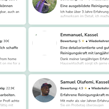
n können
Eine ausgebildete Reinigung
gbar, auch an
Ich habe über 3 Jahre Erfahrung 
aufmerksam im Detail, ich mache
bin pünktlich und zuverlässig
/nicholas-y-
https://app.helpling.de/cus
d01
6758d258-3b05-452a-ab
Emmanuel
Kassel
30
5
Ich schaffe
Eine detailorientierte und gu
Reinigungskraft mit langjähr
t from home
Dank meiner langjährigen Erfahr
t on me for a
Hauswirtschaft sorgt ich gerne
e to speak
frisch und einladend sind. Ich ar
r/manuel-m-
https://app.helpling.de/cu
ung im
Details und bin sehr zuverlässig.
4bd0
o-a9609d22-e04b-4d93-8
t über die
Bedürfnisse jedes einzelnen Ku
 darauf
stelle sicher, dass er jedes Mal 
Samuel Olufemi
Kasse
lerne Deutsch,
22.9
4.9
arbeiten.
Erfahrene Reinigungskraft mit
 Profi achte
Mit mehr als vier Jahren Erfahr
ältig mit
Sie ein Probetag überzeugen