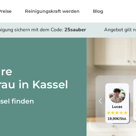
Preise
Reinigungskraft werden
Blog
nigung sichern mit dem Code:
25sauber
Angebot gilt 
hre
rau in Kassel
sel finden
r