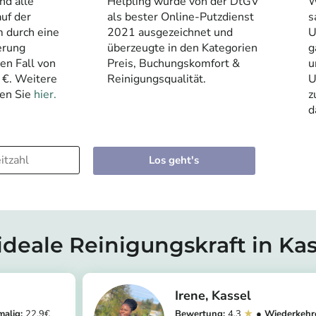
nd alle
Helpling wurde von der DtGV
W
uf der
als bester Online-Putzdienst
s
m durch eine
2021 ausgezeichnet und
U
erung
überzeugte in den Kategorien
g
den Fall von
Preis, Buchungskomfort &
u
 €. Weitere
Reinigungsqualität.
U
den Sie
hier.
z
d
Los geht's
ideale Reinigungskraft in Kas
Irene
Kassel
22.9
4.3