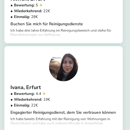
5
22
28
Buchen Sie mich für Reinigungsdienste
Ich habe drei Jahre Erfahrung im Reinigungsbereich und stehe für
Dienstleistungen zur Verfügung.
https://app.helpling.de/customer/provider/rilwan-s-24f49b3d-1099-40b2-ac6e-dac9b1b8a9b4
Ivana
Erfurt
4.4
19
22
Engagierter Reinigungsdienst, dem Sie vertrauen können
Ich habe bereits Erfahrung mit der Reinigung von Wohnungen in
Deutschland und habe auch mehrere Monate in Argentinien
gearbeitet. Ich bringe Enthusiasmus und Hingabe für jeden Job mit.
https://app.helpling.de/customer/provider/ivana-a-63cb8519-dae2-4769-9bd7-aa8d2b66b6fc