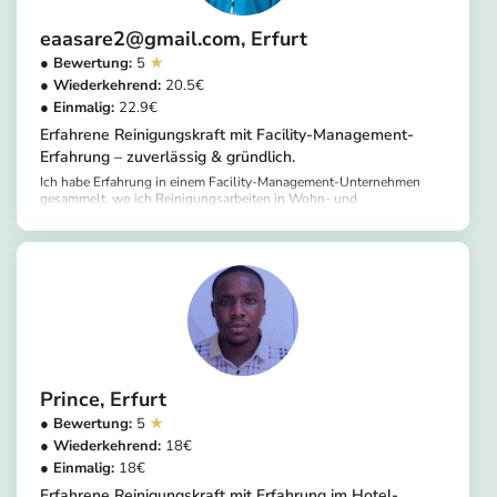
eaasare2@gmail.com
Erfurt
5
20.5
22.9
Erfahrene Reinigungskraft mit Facility-Management-
Erfahrung – zuverlässig & gründlich.
Ich habe Erfahrung in einem Facility-Management-Unternehmen
gesammelt, wo ich Reinigungsarbeiten in Wohn- und
Gewerbeobjekten überwacht und unterstützt habe. Zu meinen
https://app.helpling.de/customer/provider/eaasare2-gmail-com-a
Aufgaben gehörten die Kontrolle der Reinigungsqualität, die
Organisation von Arbeitsabläufen sowie die Einhaltung von
Hygiene- und Sicherheitsstandards. Ich habe praktische Erfahrung in
Haushalts-, Büro- und Grundreinigung und arbeite zuverlässig,
gründlich und kundenorientiert.
Prince
Erfurt
5
18
18
Erfahrene Reinigungskraft mit Erfahrung im Hotel-