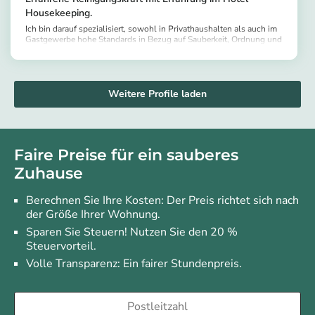
Housekeeping.
Ich bin darauf spezialisiert, sowohl in Privathaushalten als auch im
Gastgewerbe hohe Standards in Bezug auf Sauberkeit, Ordnung und
Hygiene zu gewährleisten. Ich bin zuverlässig, arbeite
https://app.helpling.de/customer/provider/prince-o-d31eae07-b78a-4f14-9d94-53f701b9b5a7
detailorientiert und setze mich dafür ein, saubere, komfortable und
einladende Räumlichkeiten zu schaffen.
Weitere Profile laden
Faire Preise für ein sauberes
Zuhause
Berechnen Sie Ihre Kosten: Der Preis richtet sich nach
der Größe Ihrer Wohnung.
Sparen Sie Steuern! Nutzen Sie den 20 %
Steuervorteil.
Volle Transparenz: Ein fairer Stundenpreis.