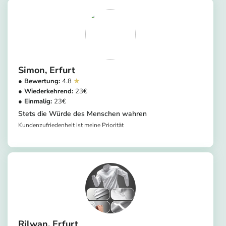
Simon
Erfurt
4.8
23
23
Stets die Würde des Menschen wahren
Kundenzufriedenheit ist meine Priorität
https://app.helpling.de/customer/provider/simon-a-2654c278-b696-49e4-9fd6-25bb4aca2b13
Rilwan
Erfurt