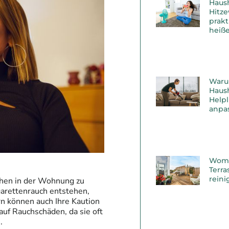
Haus
Hitz
prakt
heiß
Waru
Haush
Helpl
anpas
Womit
Terr
reini
chen in der Wohnung zu
garettenrauch entstehen,
rn können auch Ihre Kaution
auf Rauchschäden, da sie oft
.