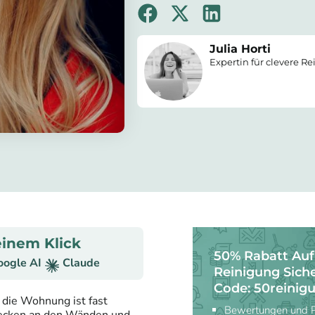
Julia Horti
Expertin für clevere R
inem Klick
50% Rabatt Auf
oogle AI
Claude
Reinigung Sich
Code: 50reinig
, die Wohnung ist fast
Bewertungen und Pr