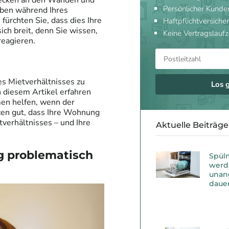
lecken an den Wänden und
Persönlicher Kunde
aben während Ihres
ürchten Sie, dass dies Ihre
Haftpflichtversicher
ch breit, denn Sie wissen,
Keine Vertragslaufz
reagieren.
s Mietverhältnisses zu
Los 
 diesem Artikel erfahren
en helfen, wenn der
cen gut, dass Ihre Wohnung
verhältnisses – und Ihre
Aktuelle Beiträge
 problematisch
Spül
werd
unan
dauer