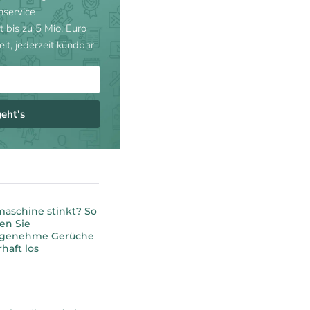
nservice
t bis zu 5 Mio. Euro
eit, jederzeit kündbar
geht's
maschine stinkt? So
en Sie
genehme Gerüche
haft los