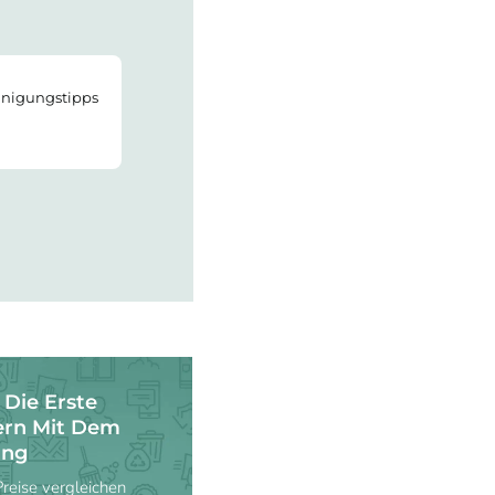
einigungstipps
 Die Erste
ern Mit Dem
ung
eise vergleichen