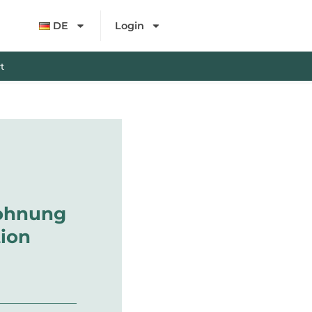
DE
Login
t
ohnung
tion