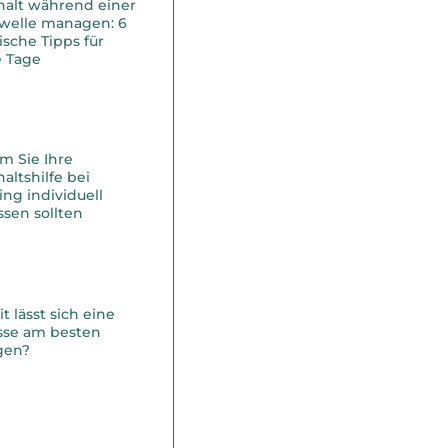
halt während einer
ewelle managen: 6
ische Tipps für
e Tage
m Sie Ihre
altshilfe bei
ing individuell
sen sollten
 lässt sich eine
asse am besten
gen?