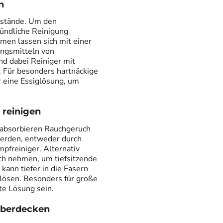
n
ckstände. Um den
ründliche Reinigung
en lassen sich mit einer
ungsmitteln von
nd dabei Reiniger mit
. Für besonders hartnäckige
r eine Essiglösung, um
 reinigen
 absorbieren Rauchgeruch
 werden, entweder durch
pfreiniger. Alternativ
ch nehmen, um tiefsitzende
kann tiefer in die Fasern
 lösen. Besonders für große
te Lösung sein.
 überdecken