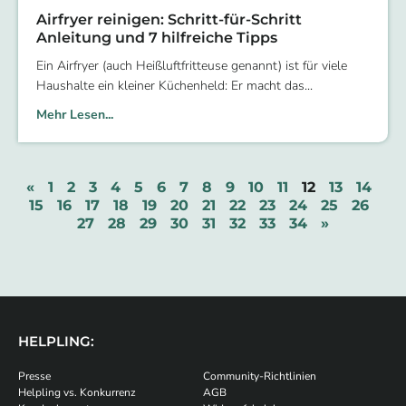
Airfryer reinigen: Schritt-für-Schritt
Anleitung und 7 hilfreiche Tipps
Ein Airfryer (auch Heißluftfritteuse genannt) ist für viele
Haushalte ein kleiner Küchenheld: Er macht das
Mehr Lesen...
«
1
2
3
4
5
6
7
8
9
10
11
12
13
14
15
16
17
18
19
20
21
22
23
24
25
26
27
28
29
30
31
32
33
34
»
HELPLING:
Presse
Community-Richtlinien
Helpling vs. Konkurrenz
AGB