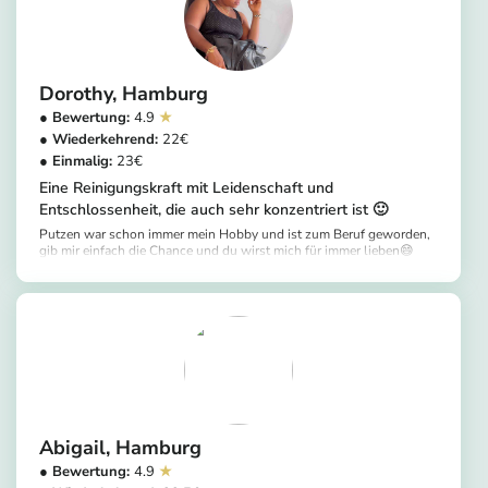
Dorothy
Hamburg
4.9
22
23
Eine Reinigungskraft mit Leidenschaft und
Entschlossenheit, die auch sehr konzentriert ist 🙂
Putzen war schon immer mein Hobby und ist zum Beruf geworden,
gib mir einfach die Chance und du wirst mich für immer lieben😄
https://app.helpling.de/customer/provider/dorothy-m-53f36ae2-e920-452f-b75a-b40f57633147
Abigail
Hamburg
4.9