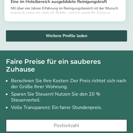
Eine im Hotelbereich ausgebildete Reinigungskraft
Mit über vier Jahren Erfahrung im Reinigungsbereich ist der Wunsch
meiner Kunden mir stets ein Befehl, und ich werde Ihr Zuhause
wieder zum Strahlen bringen
https://app.helpling.de/customer/provider/richard-o-bf20560b-bd1b-421b-b19b-ad3a83a1ce8d
Weitere Profile laden
Faire Preise für ein sauberes
Zuhause
Berechnen Sie Ihre Kosten: Der Preis richtet sich nach
der Größe Ihrer Wohnung.
Sparen Sie Steuern! Nutzen Sie den 20 %
Steuervorteil.
Volle Transparenz: Ein fairer Stundenpreis.