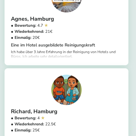
Agnes
Hamburg
4.7
21
20
Eine im Hotel ausgebildete Reinigungskraft
Ich habe über 3 Jahre Erfahrung in der Reinigung von Hotels und
Büros. Ich arbeite sehr detailorientiert.
https://app.helpling.de/customer/provider/agnes-b-45b71f90-070b-4616-a19e-551129320876
Richard
Hamburg
4
22.5
25