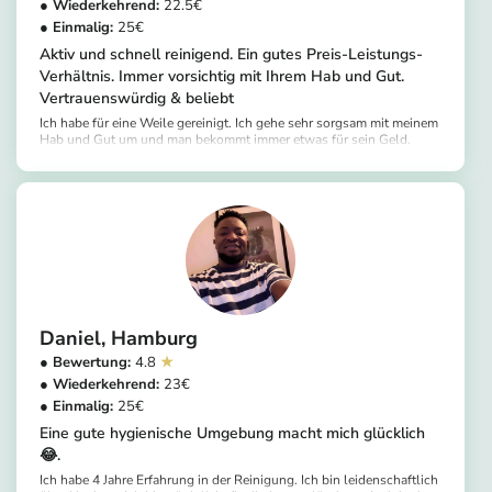
22.5
25
Aktiv und schnell reinigend. Ein gutes Preis-Leistungs-
Verhältnis. Immer vorsichtig mit Ihrem Hab und Gut.
Vertrauenswürdig & beliebt
Ich habe für eine Weile gereinigt. Ich gehe sehr sorgsam mit meinem
Hab und Gut um und man bekommt immer etwas für sein Geld.
Putzen macht mir sehr viel Spaß. Ich bin immer glücklich, Dinge
https://app.helpling.de/customer/provider/abigail-o-3afc8fce-3537-4c85-8f5e-86aff2392774
sauber zu machen.
Daniel
Hamburg
4.8
23
25
Eine gute hygienische Umgebung macht mich glücklich
😂.
Ich habe 4 Jahre Erfahrung in der Reinigung. Ich bin leidenschaftlich