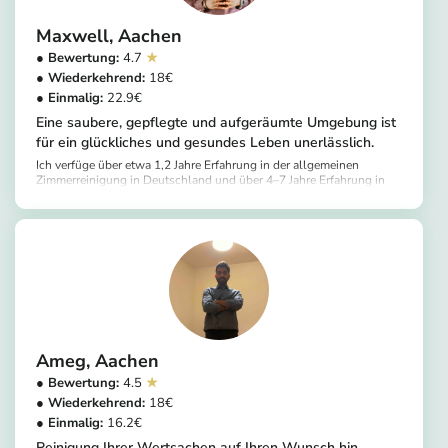
Maxwell
Aachen
4.7
18
22.9
Eine saubere, gepflegte und aufgeräumte Umgebung ist
für ein glückliches und gesundes Leben unerlässlich.
Ich verfüge über etwa 1,2 Jahre Erfahrung in der allgemeinen
Zimmerreinigung in Deutschland und über 4–7 Jahre Erfahrung in
der grundlegenden Reinigung in Ghana. Hinweis: Nicht alle meine
https://app.helpling.de/customer/provider/maxwell-b-4f516397-817a-4252-86e7-c3a159c614ad
Erfahrungen habe ich über diese Plattform gesammelt.
Ameg
Aachen
4.5
18
16.2
Reinigung Ihrer Wertsachen auf Ihren Wunsch hin