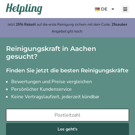
Inhalt
springen
DE
Jetzt
25% Rabatt
auf die erste Reinigung sichern mit dem Code:
25sauber
Angebot gilt noch:
Reinigungskraft in Aachen
gesucht?
Finden Sie jetzt die besten Reinigungskräfte
Bewertungen und Preise vergleichen
Persönlicher Kundenservice
Keine Vertragslaufzeit, jederzeit kündbar
Los geht's