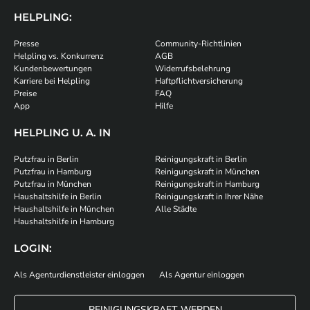
HELPLING:
Presse
Community-Richtlinien
Helpling vs. Konkurrenz
AGB
Kundenbewertungen
Widerrufsbelehrung
Karriere bei Helpling
Haftpflichtversicherung
Preise
FAQ
App
Hilfe
HELPLING U. A. IN
Putzfrau in Berlin
Reinigungskraft in Berlin
Putzfrau in Hamburg
Reinigungskraft in München
Putzfrau in München
Reinigungskraft in Hamburg
Haushaltshilfe in Berlin
Reinigungskraft in Ihrer Nähe
Haushaltshilfe in München
Alle Städte
Haushaltshilfe in Hamburg
LOGIN:
Als Agenturdienstleister einloggen
Als Agentur einloggen
REINIGUNGSKRAFT WERDEN