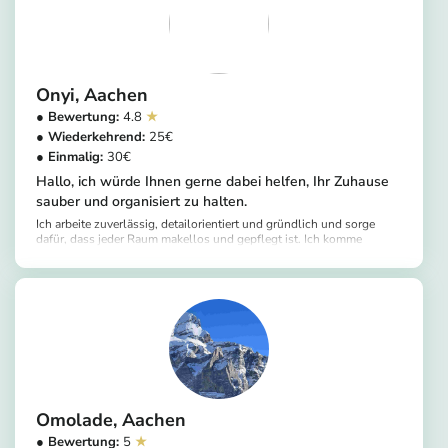
saubere Umgebung ist eine sichere Umgebung.
Onyi
Aachen
4.8
25
30
Hallo, ich würde Ihnen gerne dabei helfen, Ihr Zuhause
sauber und organisiert zu halten.
Ich arbeite zuverlässig, detailorientiert und gründlich und sorge
dafür, dass jeder Raum makellos und gepflegt ist. Ich komme
überall in Aachen vorbei und helfe Ihnen :)
https://app.helpling.de/customer/provider/onyi-c
Omolade
Aachen
5