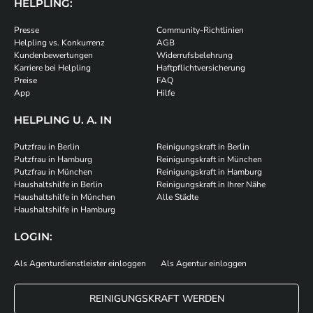
HELPLING:
Presse
Community-Richtlinien
Helpling vs. Konkurrenz
AGB
Kundenbewertungen
Widerrufsbelehrung
Karriere bei Helpling
Haftpflichtversicherung
Preise
FAQ
App
Hilfe
HELPLING U. A. IN
Putzfrau in Berlin
Reinigungskraft in Berlin
Putzfrau in Hamburg
Reinigungskraft in München
Putzfrau in München
Reinigungskraft in Hamburg
Haushaltshilfe in Berlin
Reinigungskraft in Ihrer Nähe
Haushaltshilfe in München
Alle Städte
Haushaltshilfe in Hamburg
LOGIN:
Als Agenturdienstleister einloggen
Als Agentur einloggen
REINIGUNGSKRAFT WERDEN