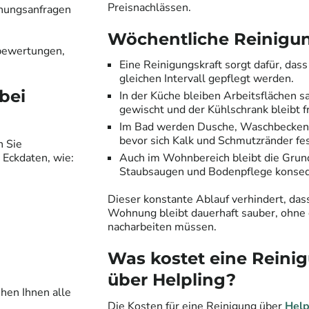
Preisnachlässen.
chungsanfragen
Wöchentliche Reinigung
nbewertungen,
Eine Reinigungskraft sorgt dafür, dass
gleichen Intervall gepflegt werden.
bei
In der Küche bleiben Arbeitsflächen s
gewischt und der Kühlschrank bleibt f
Im Bad werden Dusche, Waschbecke
bevor sich Kalk und Schmutzränder fe
n Sie
 Eckdaten, wie:
Auch im Wohnbereich bleibt die Grun
Staubsaugen und Bodenpflege konseq
Dieser konstante Ablauf verhindert, das
Wohnung bleibt dauerhaft sauber, ohne 
nacharbeiten müssen.
Was kostet eine Reini
über Helpling?
ehen Ihnen alle
Die Kosten für eine Reinigung über
Help