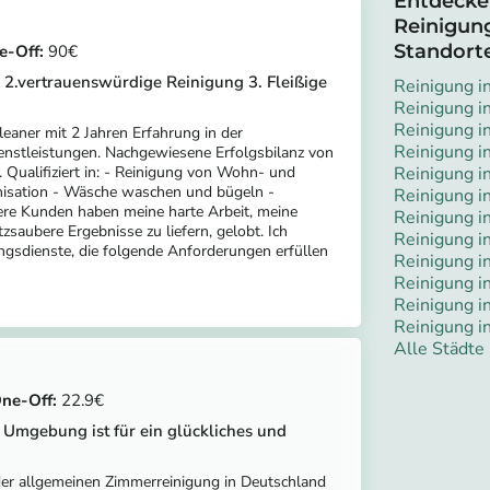
Entdecke
Reinigung
Standort
90
 2.vertrauenswürdige Reinigung 3. Fleißige
Reinigung i
Reinigung i
Reinigung i
eaner mit 2 Jahren Erfahrung in der
Reinigung i
ienstleistungen. Nachgewiesene Erfolgsbilanz von
l. Qualifiziert in: - Reinigung von Wohn- und
Reinigung i
nisation - Wäsche waschen und bügeln -
Reinigung i
re Kunden haben meine harte Arbeit, meine
Reinigung i
zsaubere Ergebnisse zu liefern, gelobt. Ich
Reinigung 
gsdienste, die folgende Anforderungen erfüllen
Reinigung in
Reinigung i
Reinigung i
Reinigung in
Alle Städte
22.9
 Umgebung ist für ein glückliches und
 der allgemeinen Zimmerreinigung in Deutschland