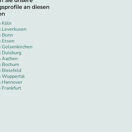
n Sie unsere
sprofile an diesen
en
n Köln
n Leverkusen
n Bonn
n Essen
n Gelsenkirchen
n Duisburg
n Aachen
in Bochum
 Bielefeld
n Wuppertal
n Hannover
 Frankfurt