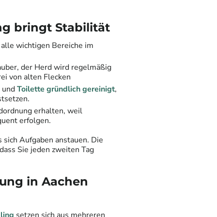
 bringt Stabilität
 alle wichtigen Bereiche im
auber, der Herd wird regelmäßig
rei von alten Flecken
n und
Toilette gründlich gereinigt
,
stsetzen.
dordnung erhalten, weil
uent erfolgen.
s sich Aufgaben anstauen. Die
dass Sie jeden zweiten Tag
gung in
Aachen
ling
setzen sich aus mehreren