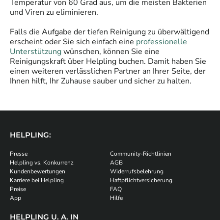
Temperatur von 60 Grad aus, um die meisten Bakterien
und Viren zu eliminieren.
Falls die Aufgabe der tiefen Reinigung zu überwältigend
erscheint oder Sie sich einfach eine
professionelle
Unterstützung
wünschen, können Sie eine
Reinigungskraft über Helpling buchen. Damit haben Sie
einen weiteren verlässlichen Partner an Ihrer Seite, der
Ihnen hilft, Ihr Zuhause sauber und sicher zu halten.
HELPLING:
Presse
Community-Richtlinien
Helpling vs. Konkurrenz
AGB
Kundenbewertungen
Widerrufsbelehrung
Karriere bei Helpling
Haftpflichtversicherung
Preise
FAQ
App
Hilfe
HELPLING U. A. IN