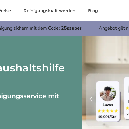
Preise
Reinigungskraft werden
Blog
nigung sichern mit dem Code:
25sauber
Angebot gilt 
ushaltshilfe
nigungsservice mit