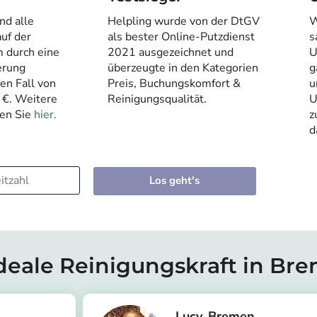
nd alle
Helpling wurde von der DtGV
W
uf der
als bester Online-Putzdienst
s
m durch eine
2021 ausgezeichnet und
U
erung
überzeugte in den Kategorien
g
den Fall von
Preis, Buchungskomfort &
u
 €. Weitere
Reinigungsqualität.
U
den Sie
hier.
z
d
Los geht's
ideale Reinigungskraft in Br
Lucy
Bremen