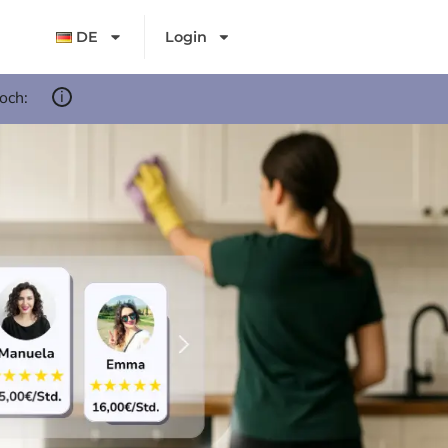
DE
Login
i
noch: