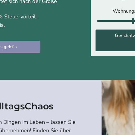
htet sich nach der Größe
Wohnung
 Steuervorteil.
is.
Geschätz
s geht's
lltagsChaos
n Dingen im Leben – lassen Sie
 übernehmen! Finden Sie über