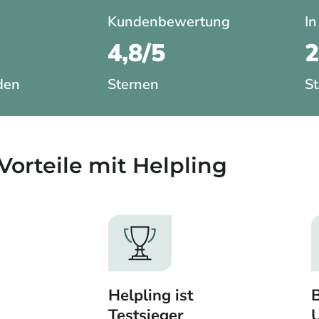
Kundenbewertung
In
4,8/5
den
Sternen
St
Vorteile mit Helpling​
Helpling ist
B
Testsieger