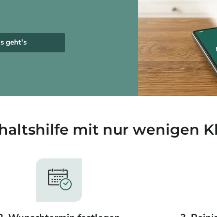
r
s geht's
haltshilfe mit nur wenigen Kl