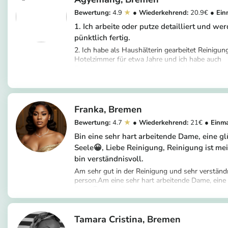
4.9
20.9
1. Ich arbeite oder putze detailliert und w
pünktlich fertig.
2. Ich habe als Haushälterin gearbeitet Reinigun
Hotelzimmer für etwa Jahre und ich habe auch
Reinigungserfahrung in Häusern. Alle in etwa dr
https://app.helpling.de/customer/provide
Jahre Erfahrung.
n
Franka
Bremen
4.7
21
Bin eine sehr hart arbeitende Dame, eine gl
Seele😀, Liebe Reinigung, Reinigung ist me
bin verständnisvoll.
Am sehr gut in der Reinigung und sehr verständ
person.Am eine sehr hart arbeitende Dame, eine 
Seele😀, Liebe Reinigung, Reinigung ist mein Hob
https://app.helpling.de/customer/provider
liebte saubere Umwelt, und bin ein Frieden geh
😍🥰
Tamara Cristina
Bremen