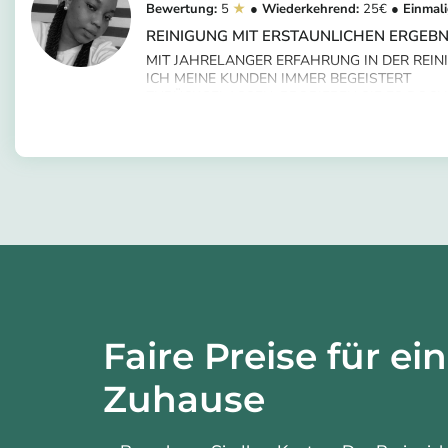
5
25
REINIGUNG MIT ERSTAUNLICHEN ERGEBN
MIT JAHRELANGER ERFAHRUNG IN DER REIN
ICH MEINE KUNDEN IMMER BEGEISTERT
ZURÜCKGELASSEN. PROBIEREN SIE ES DOCH
https://app.helpling.de/customer/provider
DENN EIN SAUBERES ZUHAUSE KANN MANC
cristina-d
EINEM KLAREN KOPF VERHELFEN🫠.
Faire Preise für ei
Zuhause