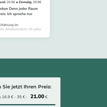
20.5
20.9
anken Denn jeder Raum
eis: Ich spreche nur
Erfahrung im
hr detailorientiert. Ich gehe
einer Kunden ein, um
stomer/provider/courage-m-
hrleisten, denn jeder
3e-88c138118c10
ohnen. Buchen Sie mich und
e wünschen. Ich stehe für
fügung und biete auch
nsbesondere Termine am
Sie jetzt Ihren Preis:
21.00
 16.9 € - 35 € :
€