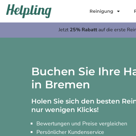
Inhalt
springen
Reinigung
Jetzt
25% Rabatt
auf die erste Rei
Buchen Sie Ihre Ha
in Bremen
Holen Sie sich den besten Rei
nur wenigen Klicks!
Bewertungen und Preise vergleichen
Persönlicher Kundenservice