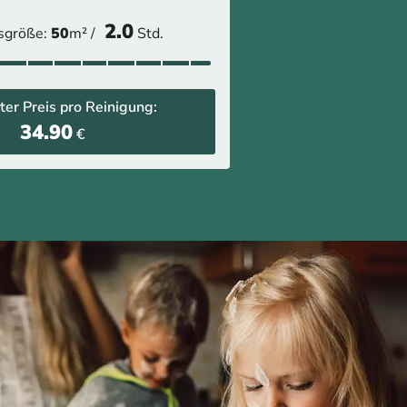
2.0
sgröße:
50
m² /
Std.
ter Preis pro Reinigung:
34.90
€