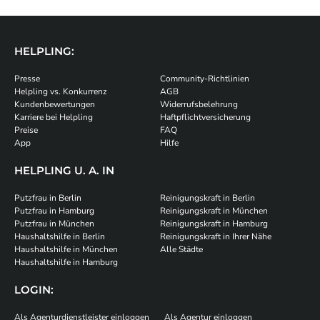
HELPLING:
Presse
Community-Richtlinien
Helpling vs. Konkurrenz
AGB
Kundenbewertungen
Widerrufsbelehrung
Karriere bei Helpling
Haftpflichtversicherung
Preise
FAQ
App
Hilfe
HELPLING U. A. IN
Putzfrau in Berlin
Reinigungskraft in Berlin
Putzfrau in Hamburg
Reinigungskraft in München
Putzfrau in München
Reinigungskraft in Hamburg
Haushaltshilfe in Berlin
Reinigungskraft in Ihrer Nähe
Haushaltshilfe in München
Alle Städte
Haushaltshilfe in Hamburg
LOGIN:
Als Agenturdienstleister einloggen
Als Agentur einloggen