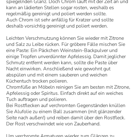
spiegelnden Glanz. Doch Chrom läuft mit der Zeit an und
kann an lädierten Stellen sogar rosten, weshalb es
regelmäßig gereinigt und poliert werden sollte.
Auch Chrom ist sehr anfällig für Kratzer und sollte
deshalb vorsichtig gereinigt und poliert werden.
Leichten Verschmutzung können Sie wieder mit Zitrone
und Salz zu Leibe rücken. Für gröbere Fälle mischen Sie
eine Paste: Ein Päckchen Weinstein-Backpulver und
einige Tropfen unverdünnter Apfelessig. Damit jeglicher
Schmutz entfernt werden kann, sollte die Paste über
Nacht einwirken. Anschließend wie gewohnt gut
abspülen und mit einem sauberen und weichen
Küchentuch trocken polieren.
Chromfüße an Möbeln reinigen Sie am besten mit Zitrone,
Apfelessig oder Spiritus. Einfach direkt auf ein weiches
Tuch auftragen und polieren.
Bei Rostflecken auf verchromten Gegenständen knüllen
Sie Alufolie zu einem Ball zusammen (mit glänzender
Seite nach außen!) und reiben damit über den Rostfleck.
Der Rost verschwindet wie von Zauberhand.
Um verchromte Armaturen wieder zum Glänzen zu