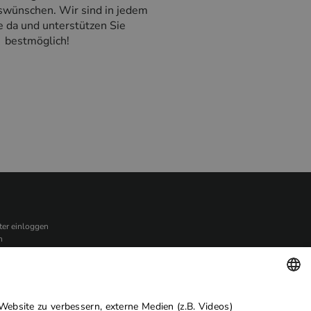
wünschen. Wir sind in jedem
ie da und unterstützen Sie
bestmöglich!
ter einloggen
n
NIGUNGSKRAFT WERDEN
GERMAN
Website zu verbessern, externe Medien (z.B. Videos)