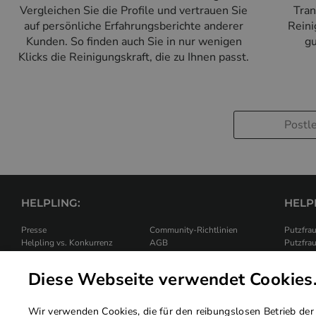
Vergleichen Sie die Profile und vertrauen Sie
Tran
auf persönliche Erfahrungsberichte anderer
Reini
Kunden. So finden auch Sie in nur wenigen
gu
Klicks die Reinigungskraft, die zu Ihnen passt.
HELPLING:
HELPL
Presse
Community-Richtlinien
Putzfrau
Helpling vs. Konkurrenz
AGB
Putzfra
Kundenbewertungen
Widerrufsbelehrung
Putzfra
Karriere bei Helpling
Haftpflichtversicherung
Haushalt
Diese Webseite verwendet Cookies
Preise
FAQ
Haushal
App
Hilfe
Haushal
Wir verwenden Cookies, die für den reibungslosen Betrieb der 