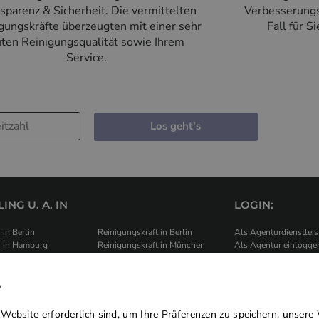
sparenz & Sicherheit. Die vermittelten
Verbesserungs
gungskräfte überzeugten mit einer sehr
Fall für S
ten Reinigungsqualität sowie Ihrem
Service.
Los geht's
ING U. A. IN
LOGIN:
 in Berlin
Reinigungskraft in Berlin
Als Agenturdienstleis
u in Hamburg
Reinigungskraft in München
Als Agentur einlogge
u in München
Reinigungskraft in Hamburg
shilfe in Berlin
Reinigungskraft in Ihrer Nähe
.
tshilfe in München
Alle Städte
REI
tshilfe in Hamburg
Website erforderlich sind, um Ihre Präferenzen zu speichern, unsere 