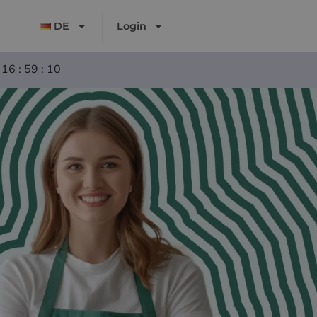
DE
Login
 16 : 59 : 10